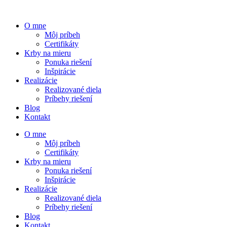
O mne
Môj príbeh
Certifikáty
Krby na mieru
Ponuka riešení
Inšpirácie
Realizácie
Realizované diela
Príbehy riešení
Blog
Kontakt
O mne
Môj príbeh
Certifikáty
Krby na mieru
Ponuka riešení
Inšpirácie
Realizácie
Realizované diela
Príbehy riešení
Blog
Kontakt