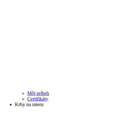
Môj príbeh
Certifikáty
Krby na mieru