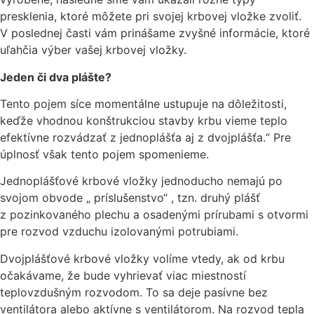
presklenia, ktoré môžete pri svojej krbovej vložke zvoliť.
V poslednej časti vám prinášame zvyšné informácie, ktoré
uľahčia výber vašej krbovej vložky.
Jeden či dva plášte?
Tento pojem síce momentálne ustupuje na dôležitosti,
keďže vhodnou konštrukciou stavby krbu vieme teplo
efektívne rozvádzať z jednoplášťa aj z dvojplášťa.“ Pre
úplnosť však tento pojem spomenieme.
Jednoplášťové krbové vložky jednoducho nemajú po
svojom obvode „ príslušenstvo“ , tzn. druhý plášť
z pozinkovaného plechu a osadenými prírubami s otvormi
pre rozvod vzduchu izolovanými potrubiami.
Dvojplášťové krbové vložky volíme vtedy, ak od krbu
očakávame, že bude vyhrievať viac miestností
teplovzdušným rozvodom. To sa deje pasívne bez
ventilátora alebo aktívne s ventilátorom. Na rozvod tepla