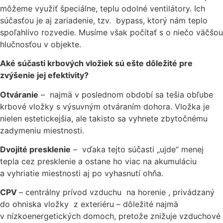
môžeme využiť špeciálne, teplu odolné ventilátory. Ich
súčasťou je aj zariadenie, tzv. bypass, ktorý nám teplo
spoľahlivo rozvedie. Musíme však počítať s o niečo väčšou
hlučnosťou v objekte.
Aké súčasti krbových vložiek sú ešte dôležité pre
zvýšenie jej efektivity?
Otváranie
– najmä v poslednom období sa tešia obľube
krbové vložky s výsuvným otváraním dohora. Vložka je
nielen estetickejšia, ale takisto sa vyhnete zbytočnému
zadymeniu miestnosti.
Dvojité presklenie
– vďaka tejto súčasti „ujde“ menej
tepla cez presklenie a ostane ho viac na akumuláciu
a vyhriatie miestnosti aj po vyhasnutí ohňa.
CPV
– centrálny prívod vzduchu na horenie , privádzaný
do ohniska vložky z exteriéru – dôležité najmä
v nízkoenergetických domoch, pretože znižuje vzduchové