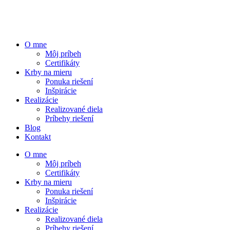
O mne
Môj príbeh
Certifikáty
Krby na mieru
Ponuka riešení
Inšpirácie
Realizácie
Realizované diela
Príbehy riešení
Blog
Kontakt
O mne
Môj príbeh
Certifikáty
Krby na mieru
Ponuka riešení
Inšpirácie
Realizácie
Realizované diela
Príbehy riešení