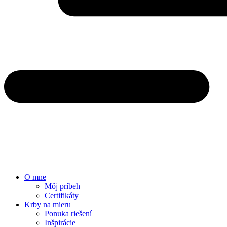
O mne
Môj príbeh
Certifikáty
Krby na mieru
Ponuka riešení
Inšpirácie