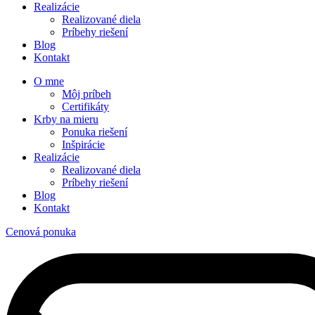
Realizácie
Realizované diela
Príbehy riešení
Blog
Kontakt
O mne
Môj príbeh
Certifikáty
Krby na mieru
Ponuka riešení
Inšpirácie
Realizácie
Realizované diela
Príbehy riešení
Blog
Kontakt
Cenová ponuka